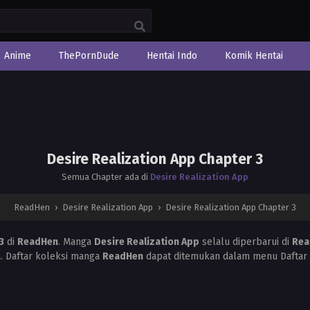
Anime
ThePornDude
Hentai Indo
Komik Hentai
Desire Realization App Chapter 3
Semua Chapter ada di
Desire Realization App
ReadHen
›
Desire Realization App
›
Desire Realization App Chapter 3
3
di
ReadHen
. Manga
Desire Realization App
selalu diperbarui di
Rea
a. Daftar koleksi manga
ReadHen
dapat ditemukan dalam menu Daftar