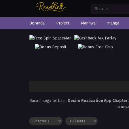
Beranda
Project
Manhwa
manga
Baca manga terbaru
Desire Realization App Chapter 
lainny