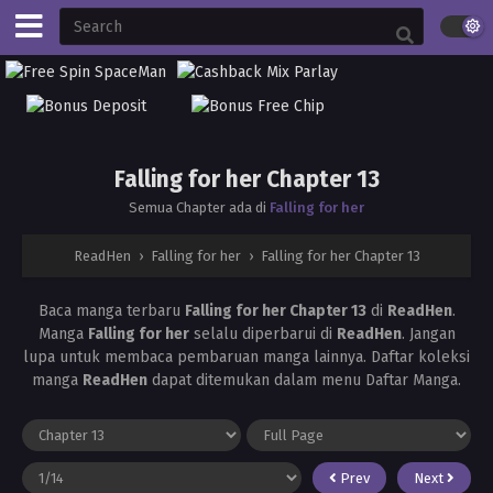
Falling for her Chapter 13
Semua Chapter ada di
Falling for her
ReadHen
›
Falling for her
›
Falling for her Chapter 13
Baca manga terbaru
Falling for her Chapter 13
di
ReadHen
.
Manga
Falling for her
selalu diperbarui di
ReadHen
. Jangan
lupa untuk membaca pembaruan manga lainnya. Daftar koleksi
manga
ReadHen
dapat ditemukan dalam menu Daftar Manga.
Prev
Next