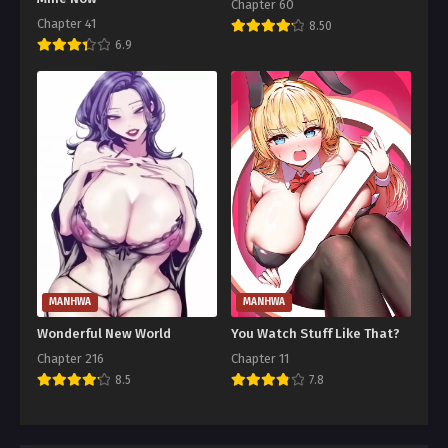
Chapter 60
Chapter 41
8.50
6.9
MANHWA
MANHWA
Wonderful New World
You Watch Stuff Like That?
Chapter 216
Chapter 11
8.5
7.8