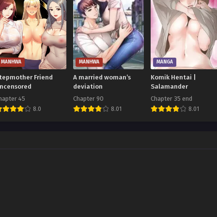
MANHWA
MANHWA
MANGA
tepmother Friend
A married woman’s
Komik Hentai |
ncensored
deviation
Salamander
hapter 45
Chapter 90
Chapter 35 end
8.0
8.01
8.01