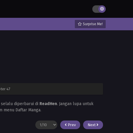
Surprise Me!
ter 47
selalu diperbarui di
ReadHen
. Jangan lupa untuk
m menu Daftar Manga.
Prev
Next