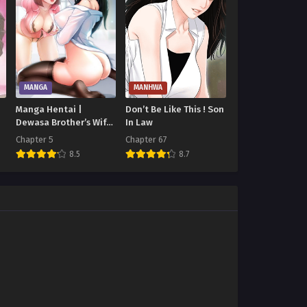
MANGA
MANHWA
Manga Hentai |
Don’t Be Like This ! Son
Dewasa Brother’s Wife
In Law
Dignity
Chapter 5
Chapter 67
8.5
8.7