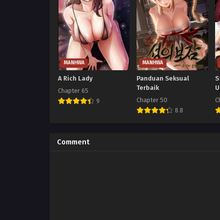
MANHWA
MANHWA
A Rich Lady
Panduan Seksual
S
Terbaik
U
Chapter 65
Chapter 50
C
9
8.8
Comment