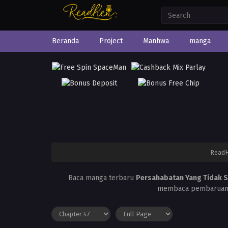
Beranda
Project
Manhwa
manga
Read
Baca manga terbaru
Persahabatan Yang Tidak S
membaca pembaruan m