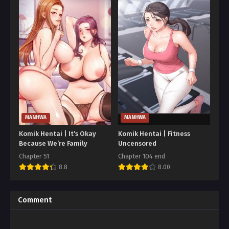
MANHWA
MANHWA
Komik Hentai | It’s Okay
Komik Hentai | Fitness
Because We’re Family
Uncensored
Chapter 51
Chapter 104 end
8.8
8.00
Comment