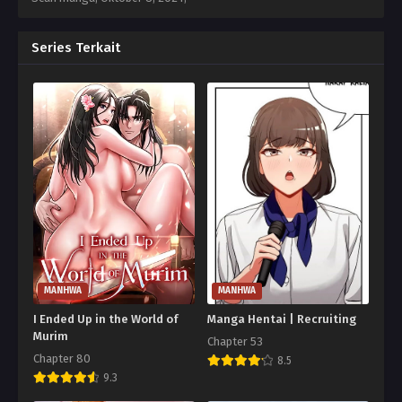
Series Terkait
MANHWA
MANHWA
I Ended Up in the World of
Manga Hentai | Recruiting
Murim
Chapter 53
Chapter 80
8.5
9.3