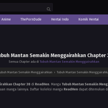
Anime
ThePornDude
Hentai Indo
Komik Hentai
ubuh Mantan Semakin Menggairahkan Chapter 
Semua Chapter ada di
Tubuh Mantan Semakin Menggairahkan
ubuh Mantan Semakin Menggairahkan
›
Tubuh Mantan Semakin Menggairahka
rahkan Chapter 38
di
ReadHen
. Manga
Tubuh Mantan Semakin Meng
n manga lainnya. Daftar koleksi manga
ReadHen
dapat ditemukan d