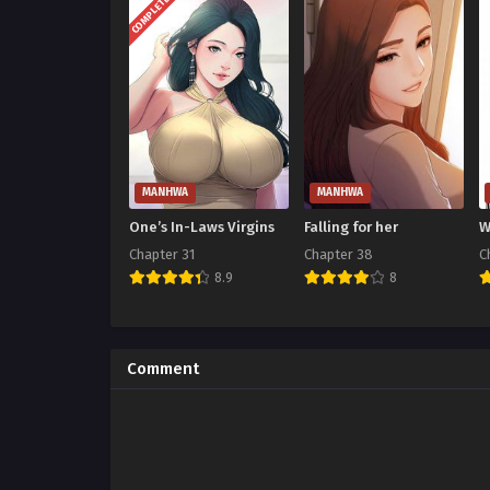
COMPLETED
MANHWA
MANHWA
One’s In-Laws Virgins
Falling for her
W
Chapter 31
Chapter 38
C
8.9
8
Comment