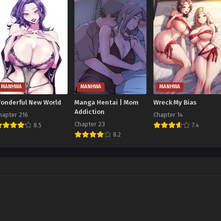
MANHWA
MANHWA
MANHWA
onderful New World
Manga Hentai | Mom
Wreck My Bias
Addiction
hapter 216
Chapter 14
Chapter 23
8.5
7.4
8.2