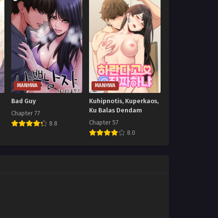
MANHWA
MANHWA
Bad Guy
Kuhipnotis, Kuperkaos,
Ku Balas Dendam
Chapter 77
Chapter 57
8.8
8.0