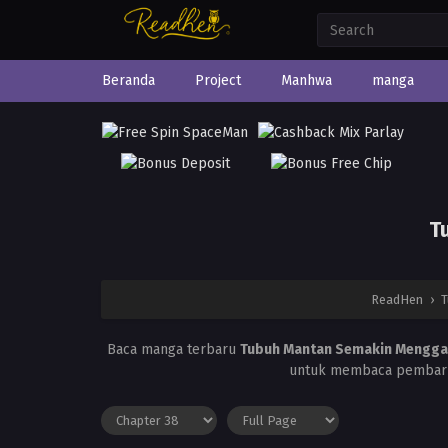
Beranda
Project
Manhwa
manga
T
ReadHen
›
T
Baca manga terbaru
Tubuh Mantan Semakin Menggai
untuk membaca pembarua